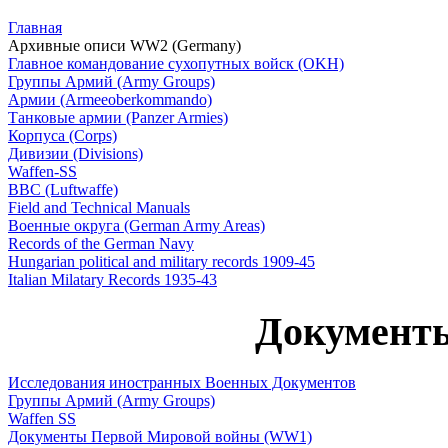
Главная
Архивные описи WW2 (Germany)
Главное командование сухопутных войск (OKH)
Группы Армий (Army Groups)
Армии (Armeeoberkommando)
Танковые армии (Panzer Armies)
Корпуса (Corps)
Дивизии (Divisions)
Waffen-SS
ВВС (Luftwaffe)
Field and Technical Manuals
Военные округа (German Army Areas)
Records of the German Navy
Hungarian political and military records 1909-45
Italian Milatary Records 1935-43
Докумен
Исследования иностранных Военных Документов
Группы Армий (Army Groups)
Waffen SS
Документы Первой Мировой войны (WW1)