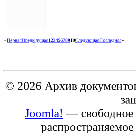
«
Первая
Предыдущая
1
2
3
4
5
6
7
8
9
10
Следующая
Последняя
»
© 2026 Архив документов
за
Joomla!
— свободное 
распространяемое