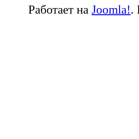
Работает на
Joomla!
.