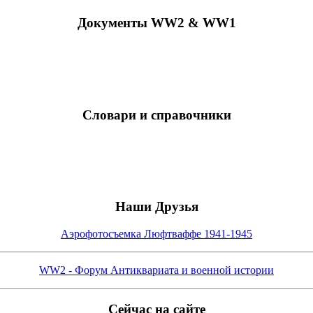
Документы WW2 & WW1
Словари и справочники
Наши Друзья
Аэрофотосъемка Люфтваффе 1941-1945
WW2 - Форум Антиквариата и военной истории
Сейчас на сайте