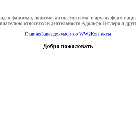
еи фашизма, нацизма, антисемитизма, и других форм национ
ицательно относится к деятельности Адольфа Гитлера и друг
Главная
Заказ документов WW2
Контакты
Добро пожаловать