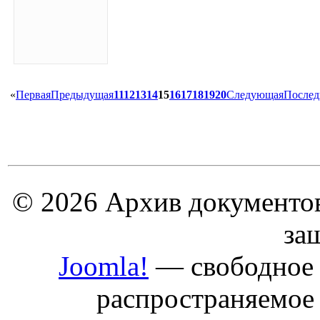
«
Первая
Предыдущая
11
12
13
14
15
16
17
18
19
20
Следующая
Послед
© 2026 Архив документов
за
Joomla!
— свободное 
распространяемое