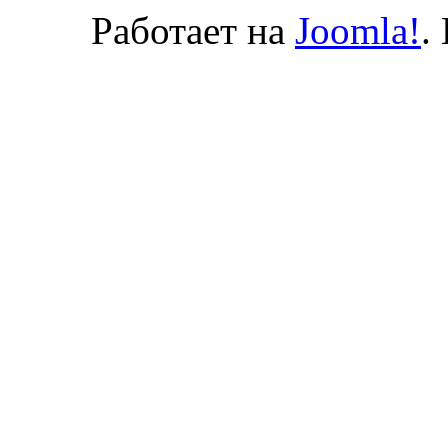
Работает на
Joomla!
.