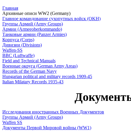
Главная
Архивные описи WW2 (Germany)
Главное командование сухопутных войск (OKH)
Группы Армий (Army Groups)
Армии (Armeeoberkommando)
Танковые армии (Panzer Armies)
Корпуса (Corps)
Дивизии (Divisions)
Waffen-SS
ВВС (Luftwaffe)
Field and Technical Manuals
Военные округа (German Army Areas)
Records of the German Navy
Hungarian political and military records 1909-45
Italian Milatary Records 1935-43
Докумен
Исследования иностранных Военных Документов
Группы Армий (Army Groups)
Waffen SS
Документы Первой Мировой войны (WW1)