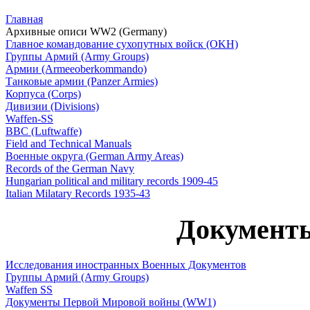
Главная
Архивные описи WW2 (Germany)
Главное командование сухопутных войск (OKH)
Группы Армий (Army Groups)
Армии (Armeeoberkommando)
Танковые армии (Panzer Armies)
Корпуса (Corps)
Дивизии (Divisions)
Waffen-SS
ВВС (Luftwaffe)
Field and Technical Manuals
Военные округа (German Army Areas)
Records of the German Navy
Hungarian political and military records 1909-45
Italian Milatary Records 1935-43
Докумен
Исследования иностранных Военных Документов
Группы Армий (Army Groups)
Waffen SS
Документы Первой Мировой войны (WW1)