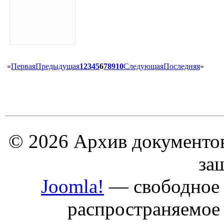
«
Первая
Предыдущая
1
2
3
4
5
6
7
8
9
10
Следующая
Последняя
»
© 2026 Архив документов
за
Joomla!
— свободное 
распространяемое