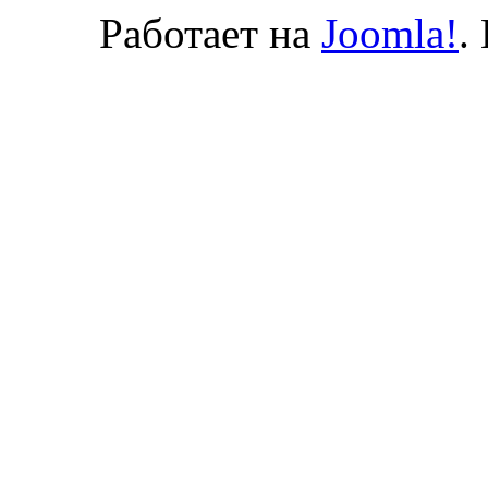
Работает на
Joomla!
.