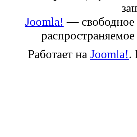
за
Joomla!
— свободное 
распространяемое
Работает на
Joomla!
.