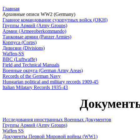
Главная
Архивные описи WW2 (Germany)
Главное командование сухопутных войск (OKH)
Группы Армий (Army Groups)
Армии (Armeeoberkommando)
Танковые армии (Panzer Armies)
Корпуса (Corps)
Дивизии (Divisions)
Waffen-SS
ВВС (Luftwaffe)
Field and Technical Manuals
Военные округа (German Army Areas)
Records of the German Navy
Hungarian political and military records 1909-45
Italian Milatary Records 1935-43
Докумен
Исследования иностранных Военных Документов
Группы Армий (Army Groups)
Waffen SS
Документы Первой Мировой войны (WW1)